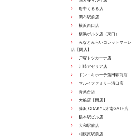
国分寺マルイ店
府中くるる店
調布駅前店
横浜西口店
横浜ポルタ店（東口）
みなとみらいコレットマーレ
店【閉店】
戸塚トツカーナ店
川崎アゼリア店
ドン・キホーテ蒲田駅前店
マルイファミリー溝口店
青葉台店
大船店【閉店】
藤沢 ODAKYU湘南GATE店
橋本駅ビル店
大和駅前店
相模原駅前店