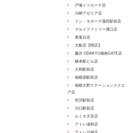
戸塚トツカーナ店
川崎アゼリア店
ドン・キホーテ蒲田駅前店
マルイファミリー溝口店
青葉台店
大船店【閉店】
藤沢 ODAKYU湘南GATE店
橋本駅ビル店
大和駅前店
相模原駅前店
相模大野ステーションスクエ
ア店
所沢駅前店
川口駅前店
ルミネ大宮店
アトレ浦和店
アトレ川越店