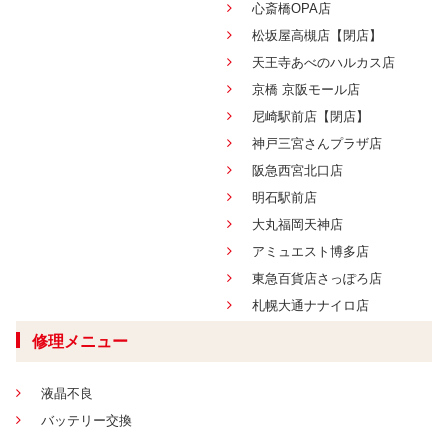
心斎橋OPA店
松坂屋高槻店【閉店】
天王寺あべのハルカス店
京橋 京阪モール店
尼崎駅前店【閉店】
神戸三宮さんプラザ店
阪急西宮北口店
明石駅前店
大丸福岡天神店
アミュエスト博多店
東急百貨店さっぽろ店
札幌大通ナナイロ店
修理メニュー
液晶不良
バッテリー交換