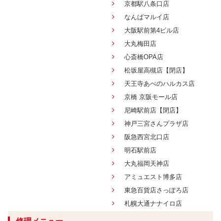
京都駅八条口店
なんばマルイ店
大阪駅前第4ビル店
大丸梅田店
心斎橋OPA店
松坂屋高槻店【閉店】
天王寺あべのハルカス店
京橋 京阪モール店
尼崎駅前店【閉店】
神戸三宮さんプラザ店
阪急西宮北口店
明石駅前店
大丸福岡天神店
アミュエスト博多店
東急百貨店さっぽろ店
札幌大通ナナイロ店