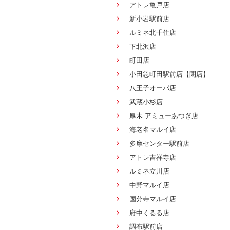
アトレ亀戸店
新小岩駅前店
ルミネ北千住店
下北沢店
町田店
小田急町田駅前店【閉店】
八王子オーパ店
武蔵小杉店
厚木 アミューあつぎ店
海老名マルイ店
多摩センター駅前店
アトレ吉祥寺店
ルミネ立川店
中野マルイ店
国分寺マルイ店
府中くるる店
調布駅前店