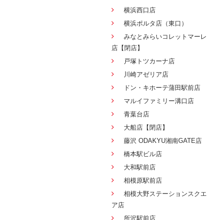
横浜西口店
横浜ポルタ店（東口）
みなとみらいコレットマーレ
店【閉店】
戸塚トツカーナ店
川崎アゼリア店
ドン・キホーテ蒲田駅前店
マルイファミリー溝口店
青葉台店
大船店【閉店】
藤沢 ODAKYU湘南GATE店
橋本駅ビル店
大和駅前店
相模原駅前店
相模大野ステーションスクエ
ア店
所沢駅前店