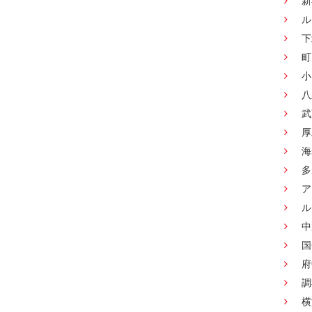
新
ル
下
町
小
八
武
厚
海
多
ア
ル
中
国
府
調
横