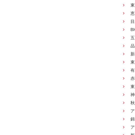
東
恵
目
B
五
品
新
東
有
赤
東
神
秋
ア
錦
ア