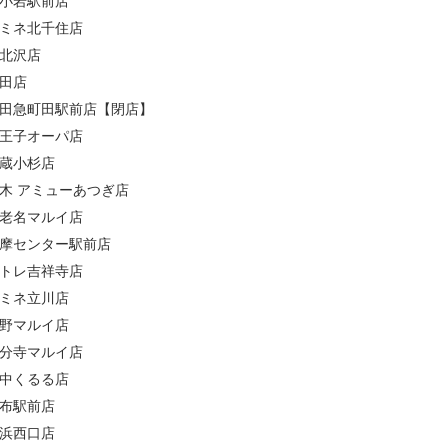
小岩駅前店
ミネ北千住店
北沢店
田店
田急町田駅前店【閉店】
王子オーパ店
蔵小杉店
木 アミューあつぎ店
老名マルイ店
摩センター駅前店
トレ吉祥寺店
ミネ立川店
野マルイ店
分寺マルイ店
中くるる店
布駅前店
浜西口店