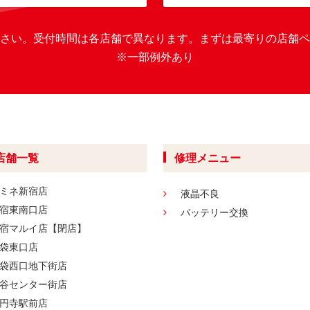
さい。
受付時間は各店舗で異なります。
まずは最寄りの店舗ペ
※一部例外あり
店舗一覧
修理メニュー
ミネ新宿店
液晶不良
宿東南口店
バッテリー交換
宿マルイ店【閉店】
袋東口店
袋西口地下街店
谷センター街店
円寺駅前店